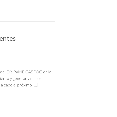
entes
n del Día PyME CASFOG en la
iento y generar vínculos
á a cabo el próximo […]