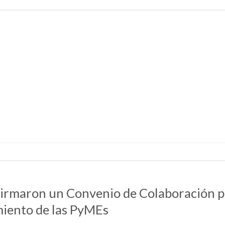
N
maron un Convenio de Colaboración par
miento de las PyMEs