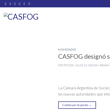
Saltar
al
contenido
NOVEDADES
CASFOG designó su
POSTED ON
JULIO 13, 2026
BY
ADMIN
La Cámara Argentina de Socieda
las nuevas autoridades que inte
Continuar leyendo
→