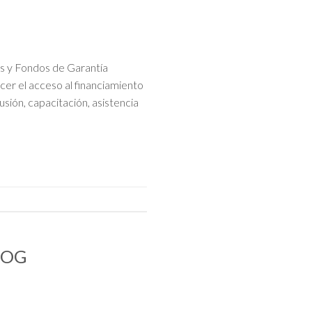
s y Fondos de Garantía
er el acceso al financiamiento
sión, capacitación, asistencia
SFOG