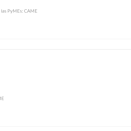
de las PyMEs: CAME
N
ME