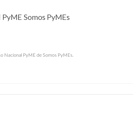
l PyME Somos PyMEs
N
so Nacional PyME de Somos PyMEs.
N