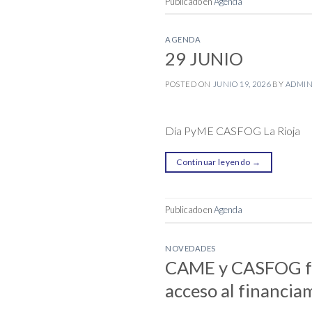
Publicado en
Agenda
AGENDA
29 JUNIO
POSTED ON
JUNIO 19, 2026
BY
ADMI
Día PyME CASFOG La Rioja
Continuar leyendo
→
Publicado en
Agenda
NOVEDADES
CAME y CASFOG fir
acceso al financia