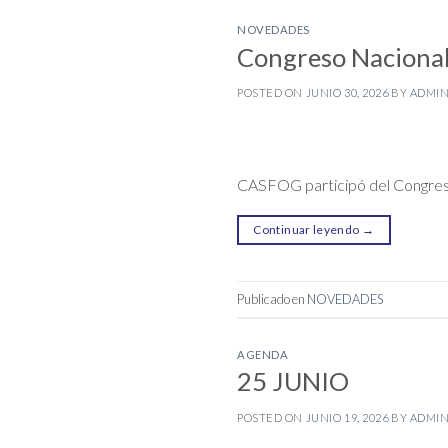
NOVEDADES
Congreso Naciona
POSTED ON
JUNIO 30, 2026
BY
ADMI
CASFOG participó del Congre
Continuar leyendo
→
Publicado en
NOVEDADES
AGENDA
25 JUNIO
POSTED ON
JUNIO 19, 2026
BY
ADMI