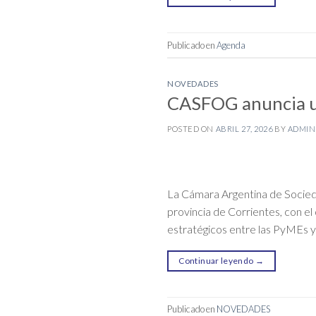
Publicado en
Agenda
NOVEDADES
CASFOG anuncia un
POSTED ON
ABRIL 27, 2026
BY
ADMIN
La Cámara Argentina de Socie
provincia de Corrientes, con e
estratégicos entre las PyMEs y 
Continuar leyendo
→
Publicado en
NOVEDADES