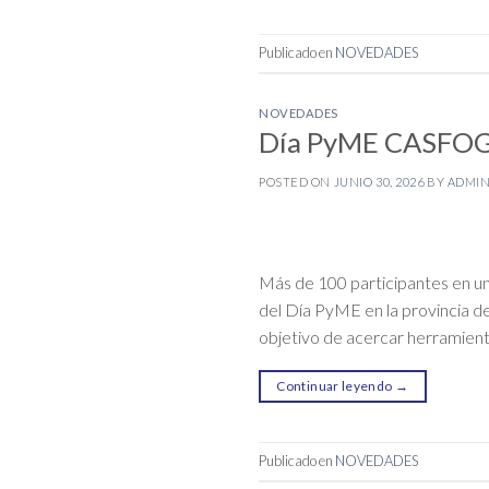
Publicado en
NOVEDADES
NOVEDADES
Día PyME CASFOG 
POSTED ON
JUNIO 30, 2026
BY
ADMI
Más de 100 participantes en u
del Día PyME en la provincia de
objetivo de acercar herramient
Continuar leyendo
→
Publicado en
NOVEDADES