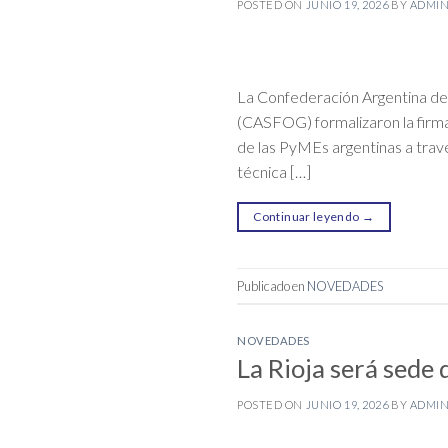
POSTED ON
JUNIO 19, 2026
BY
ADMI
La Confederación Argentina de
(CASFOG) formalizaron la firma
de las PyMEs argentinas a travé
técnica […]
Continuar leyendo
→
Publicado en
NOVEDADES
NOVEDADES
La Rioja será sed
POSTED ON
JUNIO 19, 2026
BY
ADMI