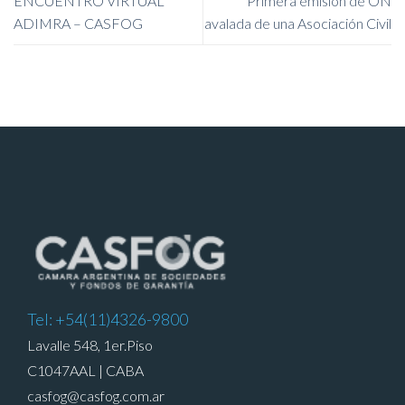
ENCUENTRO VIRTUAL
Primera emisión de ON
ADIMRA – CASFOG
avalada de una Asociación Civil
Tel: +54(11)4326-9800
Lavalle 548, 1er.Piso
C1047AAL | CABA
casfog@casfog.com.ar